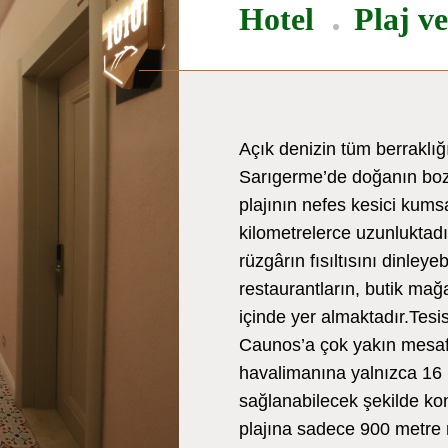
Hotel
Plaj v
Açık denizin tüm berraklı
Sarıgerme’de doğanın bozu
plajının nefes kesici kums
kilometrelerce uzunluktadı
rüzgârın fısıltısını dinleye
restaurantların, butik ma
içinde yer almaktadır.Tesi
Caunos’a çok yakın mesaf
havalimanına yalnızca 16 
sağlanabilecek şekilde ko
plajına sadece 900 metre 