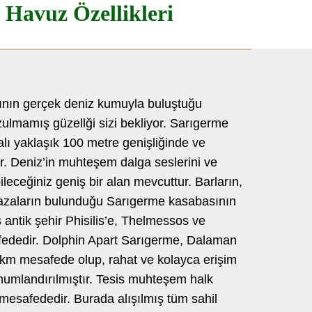
e Havuz Özellikleri
ğının gerçek deniz kumuyla buluştuğu
lmamış güzellği sizi bekliyor. Sarıgerme
alı yaklaşık 100 metre genişliğinde ve
r. Deniz’in muhteşem dalga seslerini ve
bileceğiniz geniş bir alan mevcuttur. Barların,
ğazaların bulunduğu Sarıgerme kasabasının
s antik şehir Phisilis’e, Thelmessos ve
ededir. Dolphin Apart Sarıgerme, Dalaman
km mesafede olup, rahat ve kolayca erişim
numlandırılmıştır. Tesis muhteşem halk
mesafededir. Burada alışılmış tüm sahil