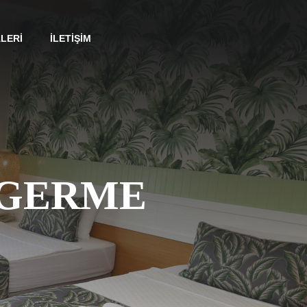
LERI
İLETIŞIM
IGERME