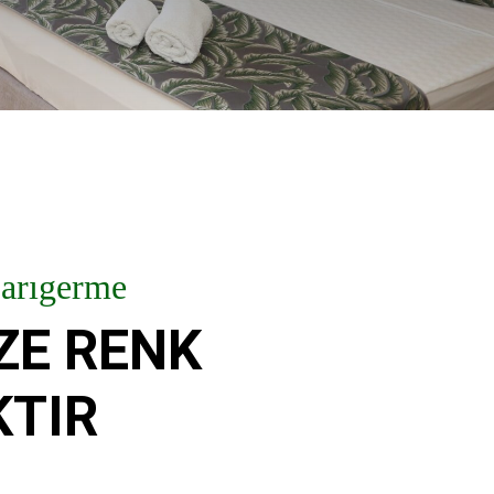
Sarıgerme
İZE RENK
TIR