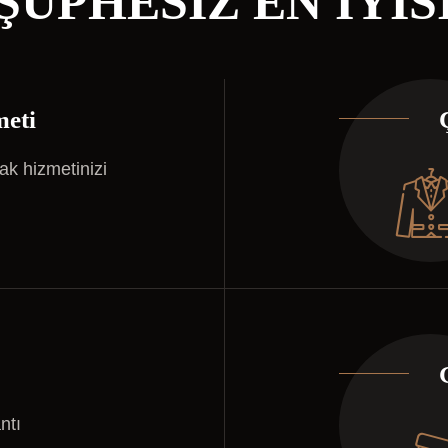
ŞÜPHESIZ EN İYIS
meti
k hizmetinizi
ntı