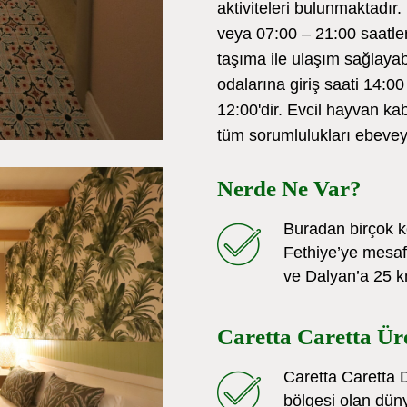
aktiviteleri bulunmaktadır
veya 07:00 – 21:00 saatleri
taşıma ile ulaşım sağlayabi
odalarına giriş saati 14:00
12:00'dir. Evcil hayvan ka
tüm sorumlulukları ebeveynl
Nerde Ne Var?
Buradan birçok 
Fethiye’ye mesa
ve Dalyan’a 25 km
Caretta Caretta Ür
Caretta Caretta
bölgesi olan düny