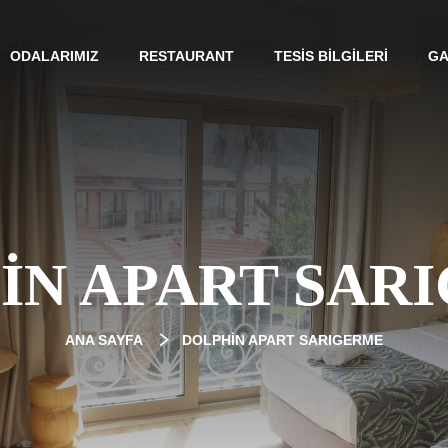
ODALARIMIZ
RESTAURANT
TESIS BILGILERI
GA
IN APART SAR
ANA SAYFA
DOLPHIN APART SARIGERME